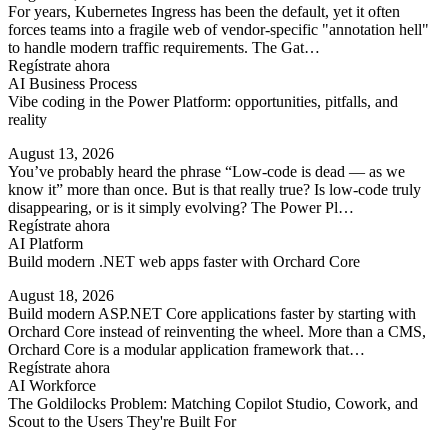
For years, Kubernetes Ingress has been the default, yet it often
forces teams into a fragile web of vendor-specific "annotation hell"
to handle modern traffic requirements. The Gat…
Regístrate ahora
AI Business Process
Vibe coding in the Power Platform: opportunities, pitfalls, and
reality
August 13, 2026
You’ve probably heard the phrase “Low-code is dead — as we
know it” more than once. But is that really true? Is low-code truly
disappearing, or is it simply evolving? The Power Pl…
Regístrate ahora
AI Platform
Build modern .NET web apps faster with Orchard Core
August 18, 2026
Build modern ASP.NET Core applications faster by starting with
Orchard Core instead of reinventing the wheel. More than a CMS,
Orchard Core is a modular application framework that…
Regístrate ahora
AI Workforce
The Goldilocks Problem: Matching Copilot Studio, Cowork, and
Scout to the Users They're Built For