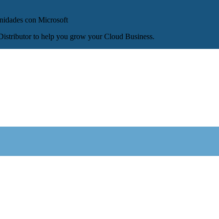
nidades con Microsoft
istributor to help you grow your Cloud Business.