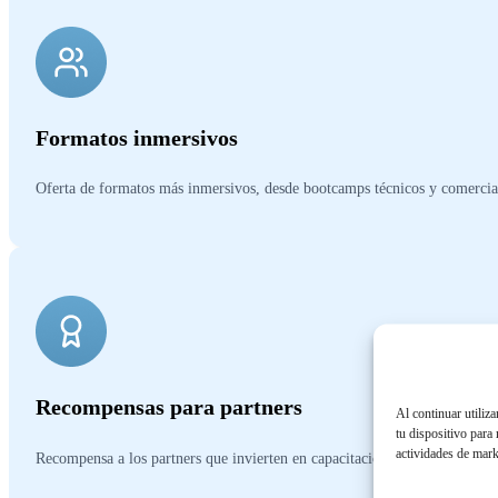
Formatos inmersivos
Oferta de formatos más inmersivos, desde bootcamps técnicos y comerciale
Recompensas para partners
Al continuar utiliz
tu dispositivo para
actividades de mark
Recompensa a los partners que invierten en capacitación con incentivos, c