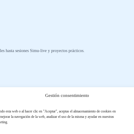
s hasta sesiones Simu-live y proyectos prácticos.
Gestión consentimiento
ando esta web o al hacer clic en "Aceptar", aceptas el almacenamiento de cookies en
 mejorar la navegación de la web, analizar el uso de la misma y ayudar en nuestras
eting.
ertificaciones y beneficios ampliados.