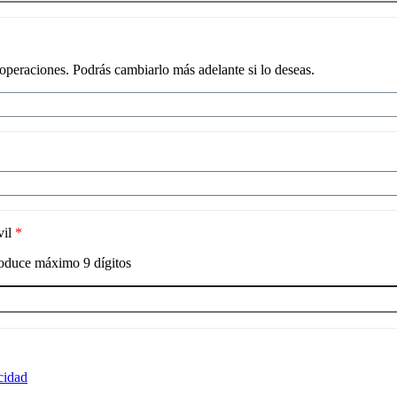
 operaciones. Podrás cambiarlo más adelante si lo deseas.
vil
*
roduce máximo
9
dígitos
acidad