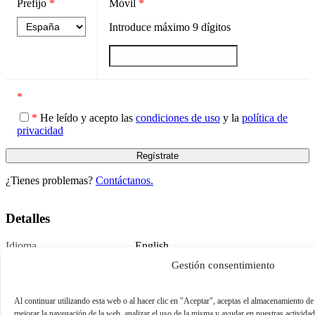
Prefijo
*
Móvil
*
Introduce máximo
9
dígitos
*
*
He leído y acepto las
condiciones de uso
y la
política de
privacidad
¿Tienes problemas?
Contáctanos.
Detalles
Idioma
English
Publicado
November 18, 2022
Gestión consentimiento
Al continuar utilizando esta web o al hacer clic en "Aceptar", aceptas el almacenamiento de
mejorar la navegación de la web, analizar el uso de la misma y ayudar en nuestras activida