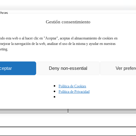
tivas
Gestión consentimiento
ando esta web o al hacer clic en "Aceptar", aceptas el almacenamiento de cookies en
 mejorar la navegación de la web, analizar el uso de la misma y ayudar en nuestras
eting.
ceptar
Deny non-essential
Ver prefe
Política de Cookies
Política de Privacidad
Intelligence
Sales
Technical