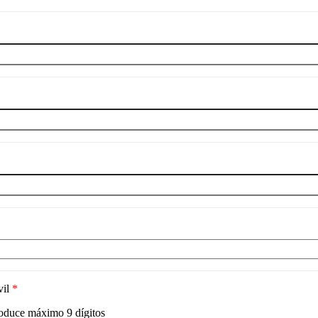
vil
*
roduce máximo
9
dígitos