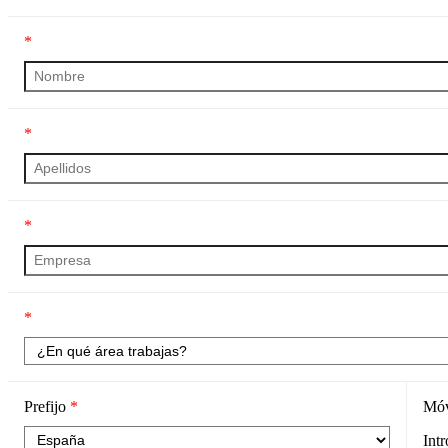
*
*
*
*
Prefijo
*
Mó
Int