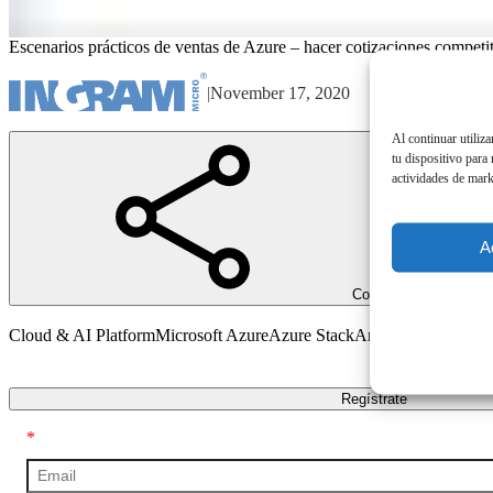
Escenarios prácticos de ventas de Azure – hacer cotizaciones competi
|
November 17, 2020
Al continuar utiliz
tu dispositivo para
actividades de mark
A
Compartir
Cloud & AI Platform
Microsoft Azure
Azure Stack
Analytics
Artificial 
Transcripción
Regístrate
*