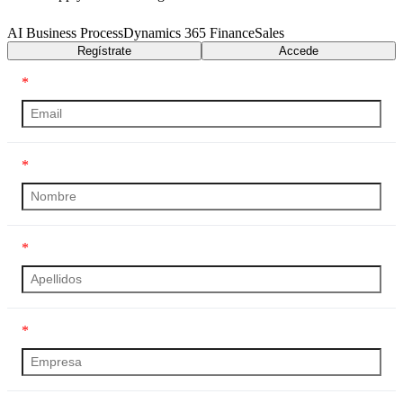
AI Business Process
Dynamics 365 Finance
Sales
Regístrate
Accede
*
*
*
*