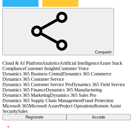
Compartir
Cloud & AI Platform
Analytics
Artificial Intelligence
Azure Stack
Compliance
Customer Insights
Customer Voice
Dynamics 365 Business Central
Dynamics 365 Commerce
Dynamics 365 Customer Service
Dynamics 365 Customer Service Pro
Dynamics 365 Field Service
Dynamics 365 Finance
Dynamics 365 Manufacturing
Dynamics 365 Marketing
Dynamics 365 Sales Pro
Dynamics 365 Supply Chain Management
Fraud Protection
Microsoft 365
Microsoft Azure
Project Operations
Remote Assist
Security
Sales
Regístrate
Accede
*