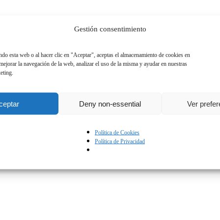
Gestión consentimiento
vil
*
ando esta web o al hacer clic en "Aceptar", aceptas el almacenamiento de cookies en
 mejorar la navegación de la web, analizar el uso de la misma y ayudar en nuestras
roduce máximo
9
dígitos
eting.
ceptar
Deny non-essential
Ver prefe
acidad
Política de Cookies
Política de Privacidad