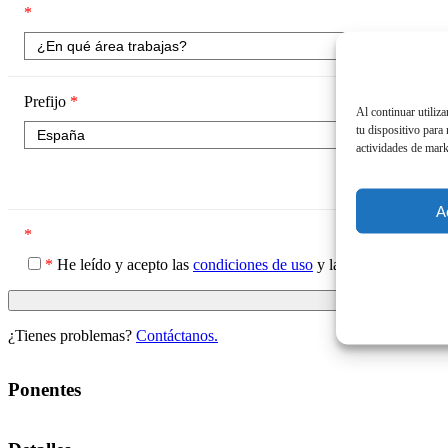
*
Prefijo
*
Mó
Al continuar utiliz
tu dispositivo para
Int
actividades de mark
A
*
*
He leído y acepto las
condiciones de uso
y la
política de priv
¿Tienes problemas?
Contáctanos.
Ponentes