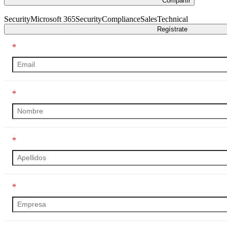
Compartir
Security
Microsoft 365
Security
Compliance
Sales
Technical
Regístrate
*
*
*
*