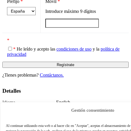
Prefijo
*
Móvil
*
Introduce máximo
9
dígitos
*
*
He leído y acepto las
condiciones de uso
y la
política de
privacidad
¿Tienes problemas?
Contáctanos.
Detalles
Idioma
English
Publicado
September 2, 2022
Gestión consentimiento
Al continuar utilizando esta web o al hacer clic en "Aceptar", aceptas el almacenamiento de
mejorar la navegación de la web, analizar el uso de la misma y ayudar en nuestras activida