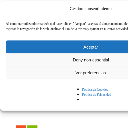
*
He leído y acepto las
condiciones de uso
y la
política de
Gestión consentimiento
privacidad
Al continuar utilizando esta web o al hacer clic en "Aceptar", aceptas el almacenamiento de
mejorar la navegación de la web, analizar el uso de la misma y ayudar en nuestras activida
¿Tienes problemas?
Contáctanos.
Aceptar
Ponentes
Deny non-essential
Detalles
Ver preferencias
Duración
27:06
Idioma
Spanish
Publicado
February 24, 2021
Política de Cookies
Política de Privacidad