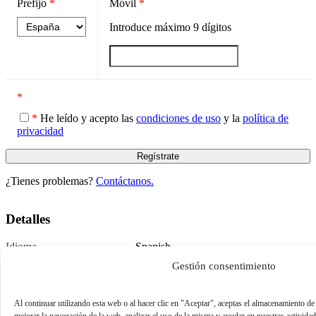
Prefijo
*
Móvil
*
Introduce máximo
9
dígitos
*
*
He leído y acepto las
condiciones de uso
y la
política de
privacidad
¿Tienes problemas?
Contáctanos.
Detalles
Idioma
Spanish
Publicado
October 28, 2022
Gestión consentimiento
Al continuar utilizando esta web o al hacer clic en "Aceptar", aceptas el almacenamiento de
mejorar la navegación de la web, analizar el uso de la misma y ayudar en nuestras activida