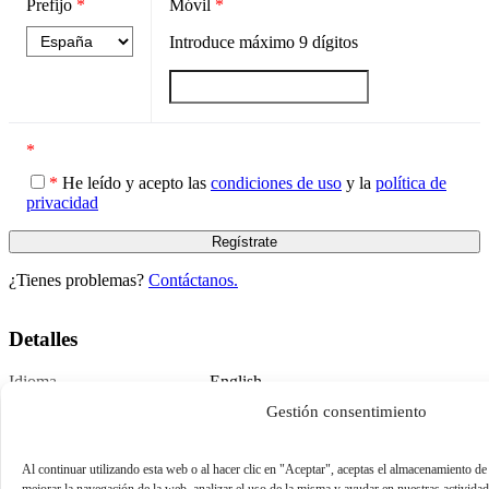
Prefijo
*
Móvil
*
Introduce máximo
9
dígitos
*
*
He leído y acepto las
condiciones de uso
y la
política de
privacidad
¿Tienes problemas?
Contáctanos.
Detalles
Idioma
English
Publicado
November 7, 2022
Gestión consentimiento
Al continuar utilizando esta web o al hacer clic en "Aceptar", aceptas el almacenamiento de
mejorar la navegación de la web, analizar el uso de la misma y ayudar en nuestras activida