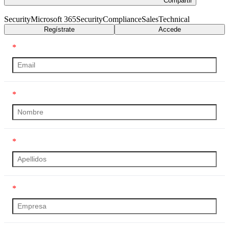
Compartir
Security
Microsoft 365
Security
Compliance
Sales
Technical
Regístrate
Accede
*
*
*
*