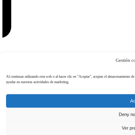
Gestión c
Al continuar utilizando esta web o al hacer clic en "Aceptar", aceptas el almacenamiento de
ayudar en nuestras actividades de marketing.
© Kapturall Solutions
Ac
Deny no
Ver pr