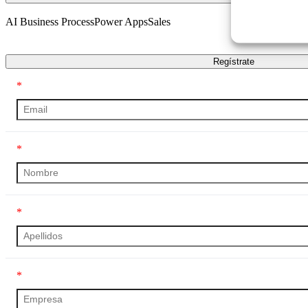
AI Business Process
Power Apps
Sales
Transcripción
Regístrate
*
*
*
*