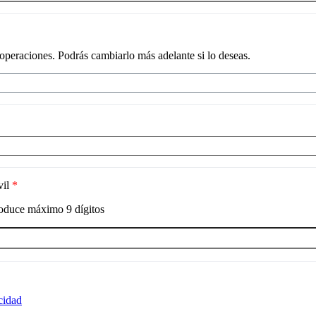
 operaciones. Podrás cambiarlo más adelante si lo deseas.
vil
*
roduce máximo
9
dígitos
acidad