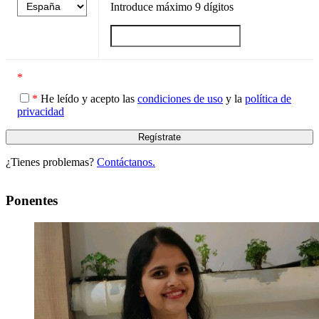
Introduce máximo
9
dígitos
*
*
He leído y acepto las
condiciones de uso
y la
política de
privacidad
¿Tienes problemas?
Contáctanos.
Ponentes