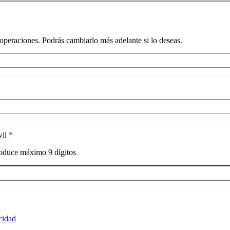
 operaciones. Podrás cambiarlo más adelante si lo deseas.
vil
*
roduce máximo
9
dígitos
acidad